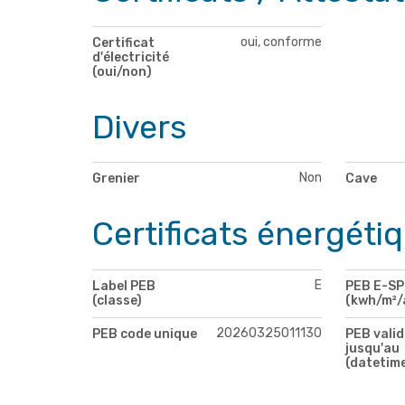
oui, conforme
Certificat
d'électricité
(oui/non)
Divers
Non
Grenier
Cave
Certificats énergéti
E
Label PEB
PEB E-S
(classe)
(kwh/m²/
20260325011130
PEB code unique
PEB valid
jusqu'au
(datetim