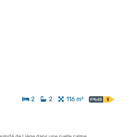
2
2
116 m²
ximité de Liège
dans une ruelle calme