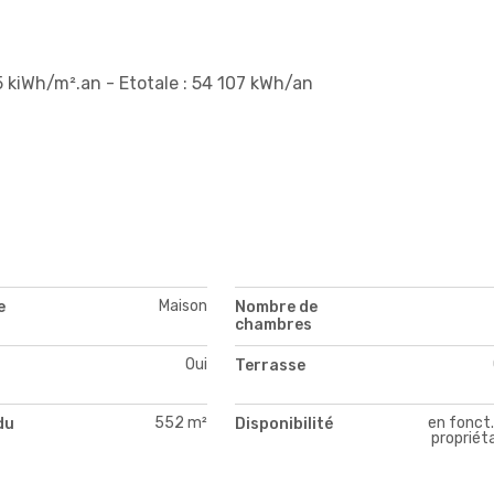
 kiWh/m².an - Etotale : 54 107 kWh/an
Maison
e
Nombre de
chambres
Oui
Terrasse
552 m²
en fonct.
du
Disponibilité
propriét