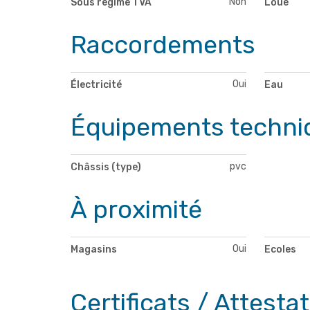
Non
Sous régime TVA
Loué
Raccordements
Oui
Électricité
Eau
Équipements techni
pvc
Châssis (type)
À proximité
Oui
Magasins
Ecoles
Certificats / Attesta