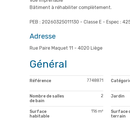
Vue imprenable
Bâtiment à réhabiliter complètement.
PEB : 20260325011130 - Classe E - Espec : 425
Adresse
Rue Paire Maquet 11 - 4020 Liège
Général
7748871
Référence
Catégori
2
Nombre de salles
Jardin
de bain
116 m²
Surface
Surface 
habitable
terrain