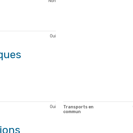
Non
Oui
ques
Oui
Transports en
commun
tions