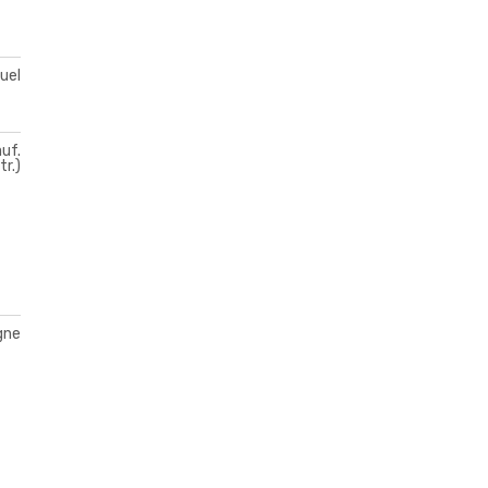
duel
uf.
tr.)
gne