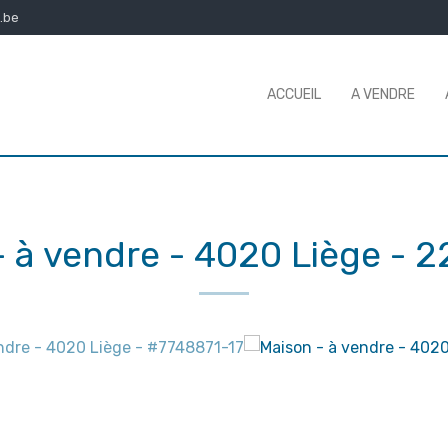
.be
ACCUEIL
A VENDRE
- à vendre
-
4020 Liège
-
2