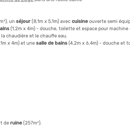
m²), un
séjour
(8,1m x 5,1m) avec
cuisine
ouverte semi équi
bains
(1,2m x 4m) - douche, toilette et espace pour machine 
 la chaudière et le chauffe eau.
,1m x 4m) et une
salle de bains
(4,2m x 6,4m) - douche et to
at de
ruine
(257m²).