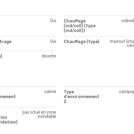
Oui
indivi
Chauffage
(ind/coll) (type
(ind/coll))
Oui
mazout (cha
itrage
Chauffage (type)
cen
douche
)
calme
campa
Type
nnement
d'environnement
2
pas situé en zone
inondable
tion
ndation)