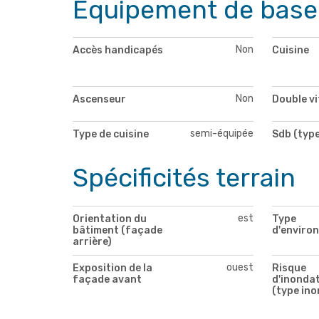
Equipement de base
Non
Accès handicapés
Cuisine
Non
Ascenseur
Double v
semi-équipée
Type de cuisine
Sdb (type
Spécificités terrain
est
Orientation du
Type
bâtiment (façade
d'enviro
arrière)
ouest
Exposition de la
Risque
façade avant
d'inonda
(type ino