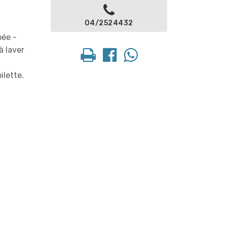
04/2524432
pée -
à laver
ilette.