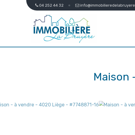
04 252 44 32
info@immobilieredelabruyere
Maison 