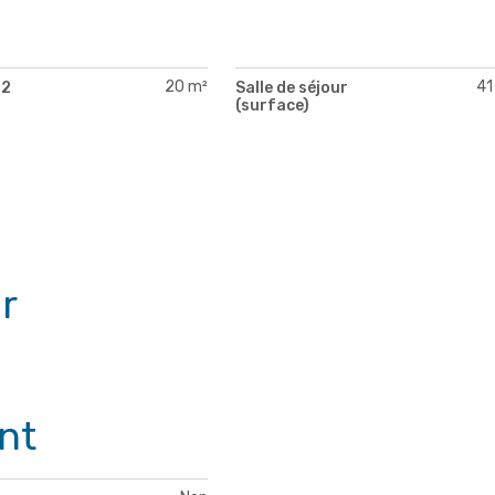
20 m²
41
 2
Salle de séjour
)
(surface)
r
nt