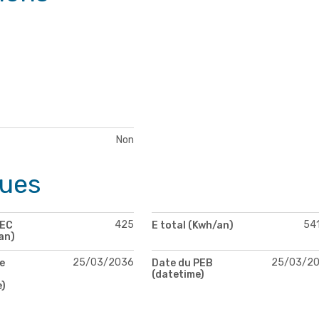
Non
ques
425
54
PEC
E total (Kwh/an)
an)
25/03/2036
25/03/2
e
Date du PEB
(datetime)
e)