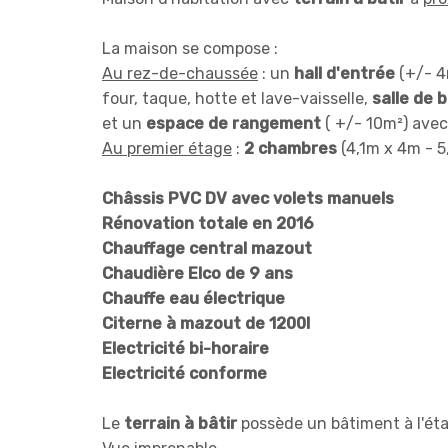
La maison se compose :
Au rez-de-chaussée
: un
hall d'entrée
(+/- 4
four, taque, hotte et lave-vaisselle,
salle de 
et un
espace de rangement
( +/- 10m²) avec
Au premier étage
:
2 chambres
(4,1m x 4m - 5
Châssis PVC DV avec volets manuels
Rénovation totale en 2016
Chauffage central mazout
Chaudière Elco de 9 ans
Chauffe eau électrique
Citerne à mazout de 1200l
Electricité bi-horaire
Electricité conforme
Le
terrain à bâtir
possède un bâtiment à l'ét