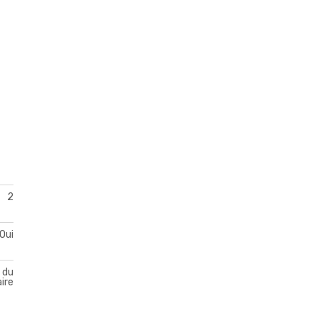
2
Oui
 du
aire