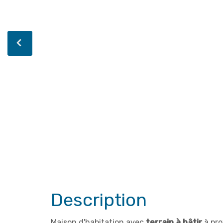
Description
Maison d'habitation avec
terrain à bâtir
à
pro