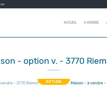
.be
ACCUEIL
A VENDRE
son - option v.
-
3770 Riem
OPTION