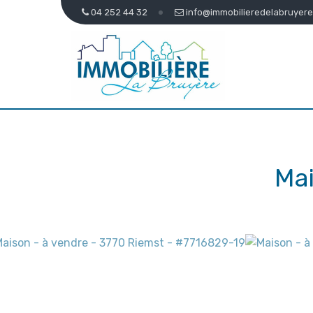
04 252 44 32
info@immobilieredelabruyere
Mai