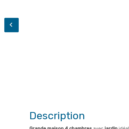
Description
Grande maison 4 chambres
avec
jardin
idéa