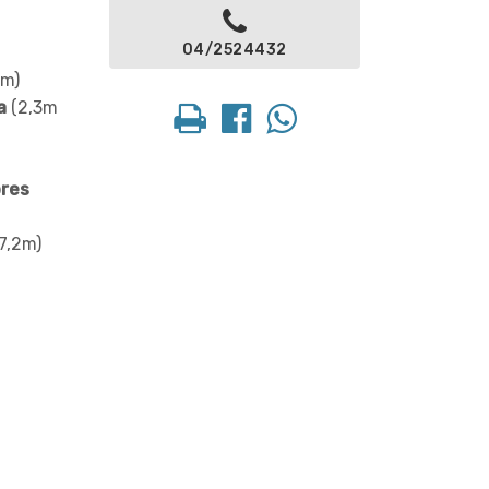
04/2524432
7m)
a
(2,3m
res
7,2m)