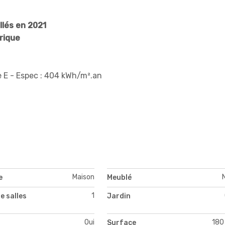
llés en 2021
rique
E - Espec : 404 kWh/m².an
Maison
e
Meublé
1
e salles
Jardin
Oui
180
Surface