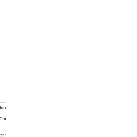
Non
Oui
 m²