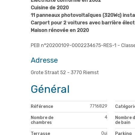
Electricité conforme en 2002
Cuisine de 2020
11 panneaux photovoltaïques (320Wc) insta
Carport pour 2 voitures avec barrière élect
Maison rénovée en 2020
PEB n°20200109-0002234675-RES-1 - Classe 
Adresse
Grote Straat 52 - 3770 Riemst
Général
7716829
Référence
Catégori
4
Nombre de
Nombre d
chambres
de bain
Oui
Terrasse
Parking