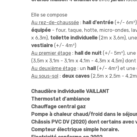
Elle se compose
Au rez-de-chaussée
:
hall d'entrée
(+/- 6m²)
équipée
- four, taque, hotte, micro-ondes, la
x 6,3m),
toilette individuelle
(2m x 3,6m), un
vestiaire
(+/- 4m²)
Au premier étage
:
hall de nuit
(+/- 5m²), une
(3,5m x 3,1m - 3,1m x 4,1m - 4,3m x 4,5m) dont
Au deuxième étage
: un
hall
(+/- 4m²) et une
Au sous-sol
:
deux caves
(2,5m x 2,5m - 4,2m
Chaudière individuelle VAILLANT
Thermostat d'ambiance
Chauffage central gaz
Pompe à chaleur chaud/froid dans le séjou
Châssis PVC DV (2020) dont certains avec v
Compteur électrique simple horaire.