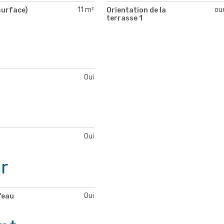
11 m²
ou
surface)
Orientation de la
terrasse 1
Oui
Oui
r
Oui
'eau