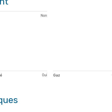
nt
Non
Oui
té
Gaz
ques