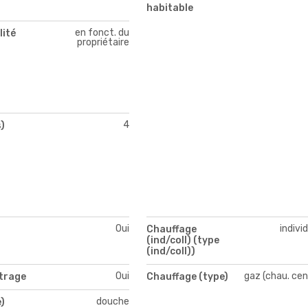
habitable
en fonct. du
lité
propriétaire
4
)
Oui
indivi
Chauffage
(ind/coll) (type
(ind/coll))
Oui
gaz (chau. cen
itrage
Chauffage (type)
douche
)