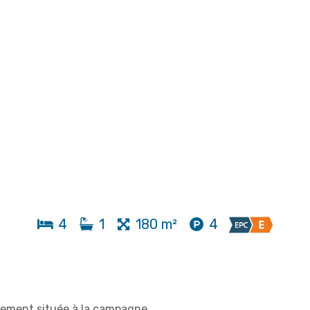
4
1
180 m²
4
lement située à la
campagne
.