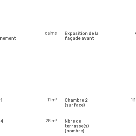
calme
Exposition de la
nnement
façade avant
11 m²
13
1
Chambre 2
)
(surface)
28 m²
 4
Nbre de
)
terrasse(s)
(nombre)