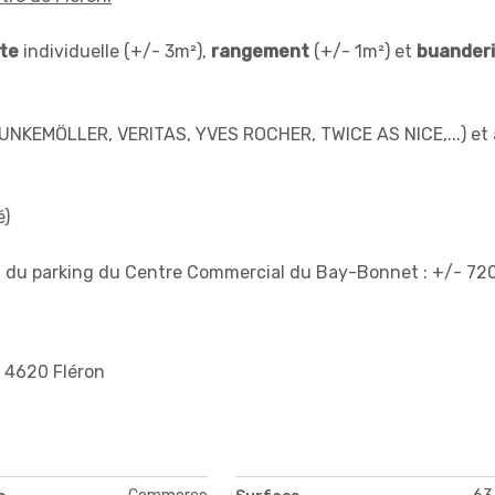
tte
individuelle (+/- 3m²),
rangement
(+/- 1m²) et
buander
UNKEMÖLLER, VERITAS, YVES ROCHER, TWICE AS NICE,...) et 
é)
ion du parking du Centre Commercial du Bay-Bonnet : +/- 7
 4620 Fléron