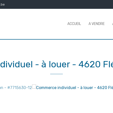
.be
ACCUEIL
A VENDRE
ividuel - à louer
-
4620 Fl