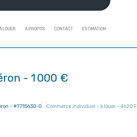
A LOUER
A PROPOS
CONTACT
ESTIMATION
éron
-
1 000 €