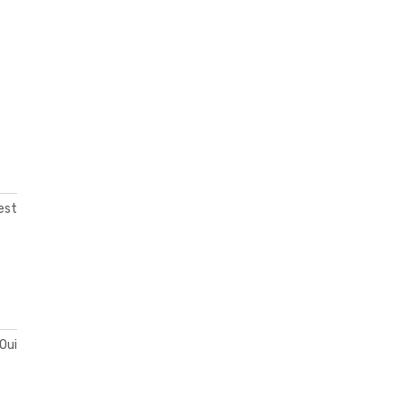
est
Oui