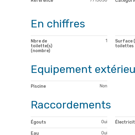
7715630
Référence
Catégori
En chiffres
1
Nbre de
Surface (
toilette(s)
toilettes
(nombre)
Equipement extérieu
Non
Piscine
Raccordements
Oui
Égouts
Électrici
Oui
Eau