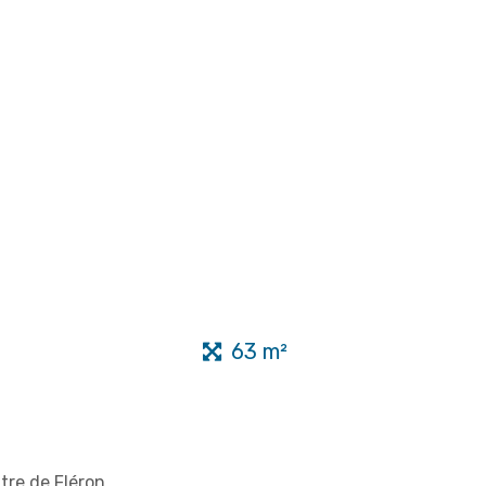
63 m²
tre de Fléron.