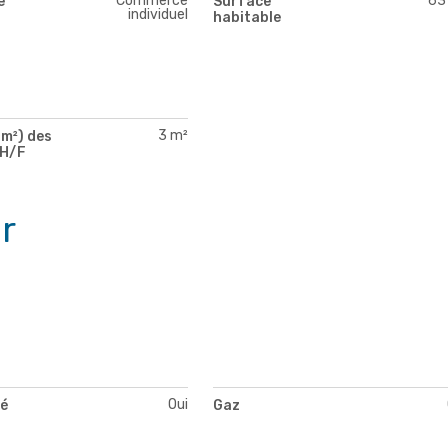
Commerce
63
e
Surface
individuel
habitable
3 m²
m²) des
 H/F
r
Oui
té
Gaz