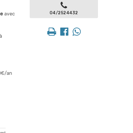
04/2524432
ie
avec
à
20€/an