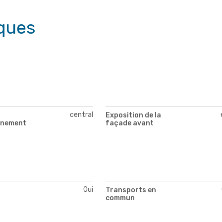
ques
central
Exposition de la
nnement
façade avant
Oui
Transports en
commun