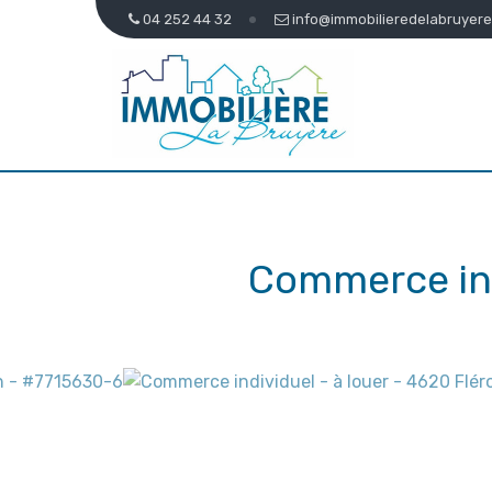
04 252 44 32
info@immobilieredelabruyere
Commerce ind