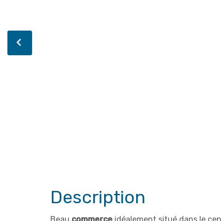
Description
Beau
commerce
idéalement situé dans le
cen