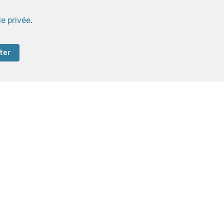
ie privée
.
ter